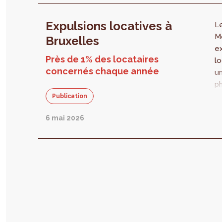
Expulsions locatives à
L
Mo
Bruxelles
ex
Près de 1% des locataires
lo
concernés chaque année
un
p
Ré
Publication
En
6 mai 2026
ju
30
00
d’
tr
so
lo
c