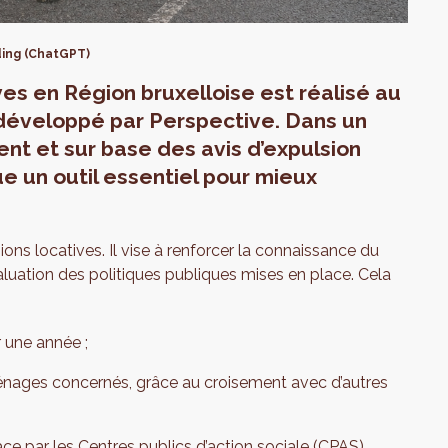
ding (ChatGPT)
es en Région bruxelloise est réalisé au
, développé par Perspective. Dans un
nt et sur base des avis d’expulsion
tue un outil essentiel pour mieux
ons locatives. Il vise à renforcer la connaissance du
aluation des politiques publiques mises en place. Cela
r une année ;
énages concernés, grâce au croisement avec d’autres
ace par les Centres publics d’action sociale (CPAS).