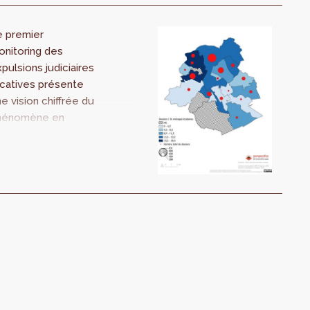
e premier
nitoring des
pulsions judiciaires
catives présente
e vision chiffrée du
hénomène en
gion bruxelloise.
tre juillet 2023 et
in 2024, sur environ
0 000 locataires, 3
7 dossiers
expulsion ont été
aités par 16 CPAS,
it près d’1 ménage
cataire sur 100
oncerné.