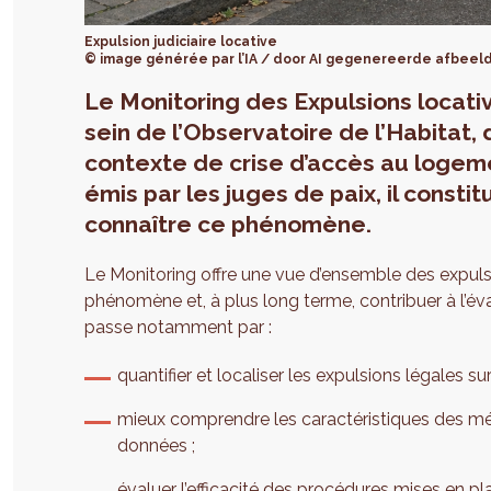
Expulsion judiciaire locative
© image générée par l’IA / door AI gegenereerde afbeel
Le Monitoring des Expulsions locativ
sein de l’Observatoire de l’Habitat
contexte de crise d’accès au logeme
émis par les juges de paix, il consti
connaître ce phénomène.
Le Monitoring offre une vue d’ensemble des expulsi
phénomène et, à plus long terme, contribuer à l’év
passe notamment par :
quantifier et localiser les expulsions légales su
mieux comprendre les caractéristiques des m
données ;
évaluer l’efficacité des procédures mises en pl