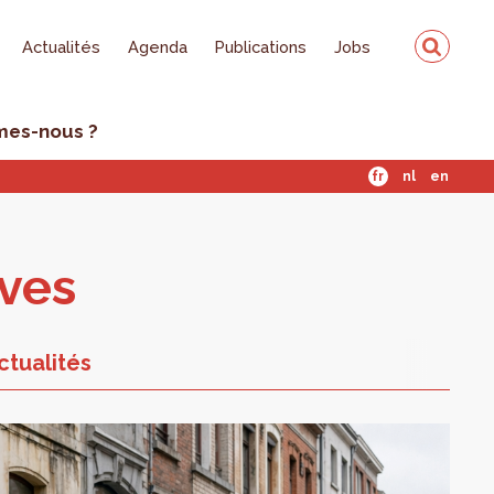
Actualités
Agenda
Publications
Jobs
mes-nous ?
fr
nl
en
ives
ctualités