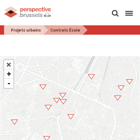
Rechercher
Menu
Projets urbains
Contrats École
+
-