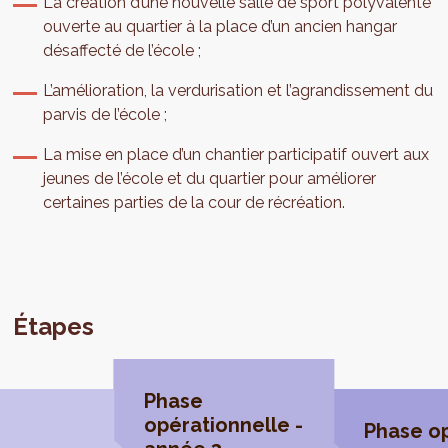
La création d’une nouvelle salle de sport polyvalente
ouverte au quartier à la place d’un ancien hangar
désaffecté de l’école ;
L’amélioration, la verdurisation et l’agrandissement du
parvis de l’école ;
La mise en place d’un chantier participatif ouvert aux
jeunes de l’école et du quartier pour améliorer
certaines parties de la cour de récréation.
Étapes
Phase
opérationnelle -
Phase op