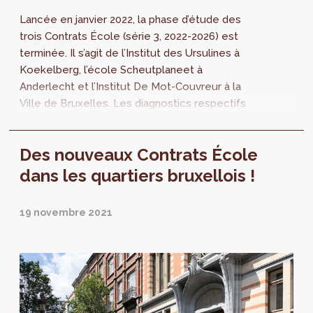
Lancée en janvier 2022, la phase d’étude des
trois Contrats École (série 3, 2022-2026) est
terminée. Il s’agit de l’Institut des Ursulines à
Koekelberg, l’école Scheutplaneet à
Anderlecht et l’Institut De Mot-Couvreur à la
Ville de Bruxelles. Les diagnostics respectifs
sont disponibles et mettent en avant des
constats et des priorités qui permettront de
Des nouveaux Contrats École
passer à l’étape suivante : la rédaction des
programmes d’actions et d’investissements.
dans les quartiers bruxellois !
19 novembre 2021