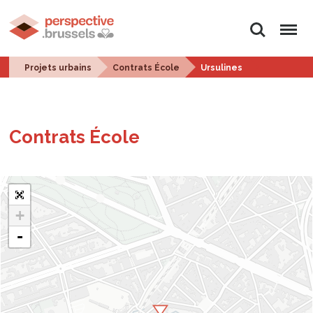
Rechercher
Menu
Projets urbains
Contrats École
Ursulines
Contrats École
+
-