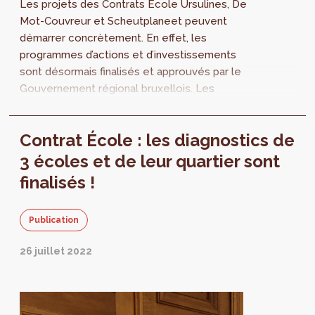
Les projets des Contrats École Ursulines, De
Mot-Couvreur et Scheutplaneet peuvent
démarrer concrètement. En effet, les
programmes d’actions et d’investissements
sont désormais finalisés et approuvés par le
Gouvernement régional bruxellois. Les
Contrats École visent à l’intégration urbaine
des écoles et l’ouverture de celles-ci à leur
Contrat École : les diagnostics de
quartier.
3 écoles et de leur quartier sont
finalisés !
Publication
26 juillet 2022