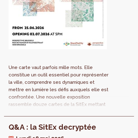
Une carte vaut parfois mille mots. Elle
constitue un outil essentiel pour représenter
la ville, comprendre ses dynamiques et
mettre en lumière les défis auxquels elle est
confrontée. Une nouvelle exposition
rassemble douze cartes de la SitEx mettant
en lumière différentes caractéristiques de la
Région bruxelloise : densité bâtie, mixité
Q&A : la SitEx decryptée
fonctionnelle, présence de la nature ou
encore l’imperméabilisation des sols.Venez la