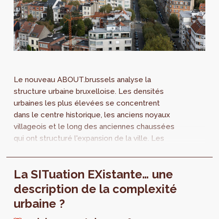
Le nouveau ABOUT.brussels analyse la
structure urbaine bruxelloise. Les densités
urbaines les plus élevées se concentrent
dans le centre historique, les anciens noyaux
villageois et le long des anciennes chaussées
qui ont structuré l'expansion de la ville. Les
formes de densité varient selon les fonctions
urbaines des quartiers. Les quartiers de
La SITuation EXistante… une
bureaux, par exemple, présentent
généralement des densités élevées, tandis
description de la complexité
que les zones productives combinent
urbaine ?
souvent une forte emprise au sol avec des