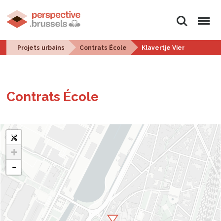
Rechercher
Menu
Projets urbains
Contrats École
Klavertje Vier
Contrats École
+
-