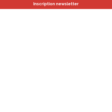
Inscription newsletter
Nos autres sites
IBSA
participation.brussels
Monitoring des Quartiers
CRD
Accrochage scolaire
sport.brussels
studyspaces.brussels
BMA