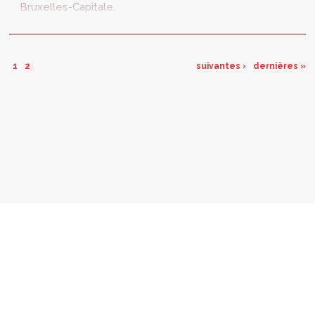
Bruxelles-Capitale.
1
2
suivantes ›
dernières »