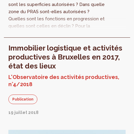
sont les superficies autorisées ? Dans quelle
zone du PRAS sont-elles autorisées ?
Quelles sont les fonctions en progression et
quelles sont celles en déclin ? Pour la
première fois, perspective.brussels
développe une vue transversale sur
Immobilier logistique et activités
l’ensemble des permis d’urbanisme autorisés
en 2018 et 2019.
productives à Bruxelles en 2017,
état des lieux
L'Observatoire des activités productives,
n°4/2018
Publication
19 juillet 2018