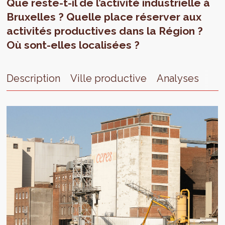
Que reste-t-il de l’activité industrielle à
Bruxelles ? Quelle place réserver aux
activités productives dans la Région ?
Où sont-elles localisées ?
Description
Ville productive
Analyses
Con