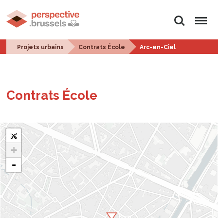
Rechercher
Menu
Projets urbains
Contrats École
Arc-en-Ciel
Contrats École
+
-