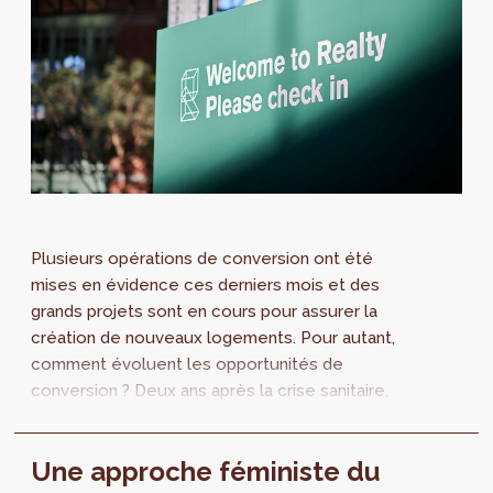
Plusieurs opérations de conversion ont été
mises en évidence ces derniers mois et des
grands projets sont en cours pour assurer la
création de nouveaux logements. Pour autant,
comment évoluent les opportunités de
conversion ? Deux ans après la crise sanitaire,
la vacance de bureaux augmente-t-elle ? Ces
questions seront abordées lors d'une table-
Une approche féministe du
ronde à laquelle Perspective participe. Le