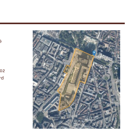
é
-02
rd