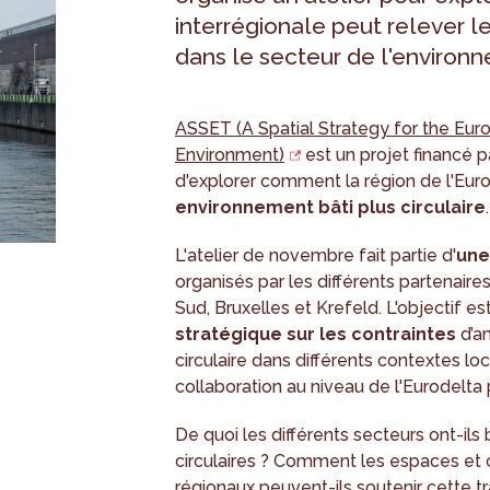
interrégionale peut relever le
dans le secteur de l'environn
ASSET (A Spatial Strategy for the Euro
Environment)
est un projet financé pa
d'explorer comment la région de l'Eur
environnement bâti plus circulaire
.
L'atelier de novembre fait partie d'
une
organisés par les différents partenair
Sud, Bruxelles et Krefeld. L'objectif 
stratégique sur les contraintes
d’a
circulaire dans différents contextes l
collaboration au niveau de l'Eurodelta 
De quoi les différents secteurs ont-ils
circulaires ? Comment les espaces et 
régionaux peuvent-ils soutenir cette tr