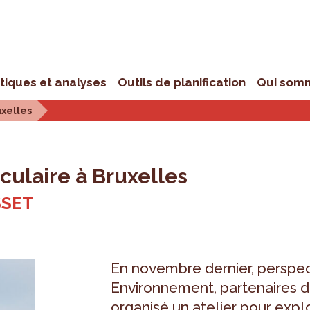
stiques et analyses
Outils de planification
Qui som
uxelles
rculaire à Bruxelles
ASSET
En novembre dernier, perspec
Environnement, partenaires 
organisé un atelier pour exp