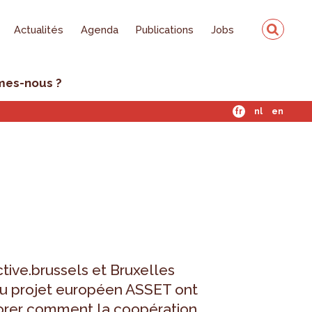
Actualités
Agenda
Publications
Jobs
mes-nous ?
fr
nl
en
tive.brussels et Bruxelles
du projet européen ASSET ont
lorer comment la coopération