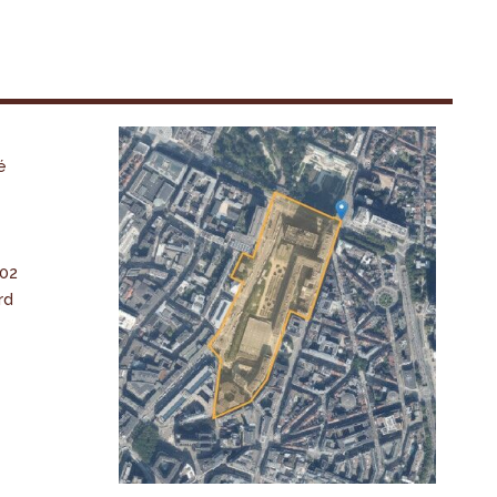
é
-02
rd