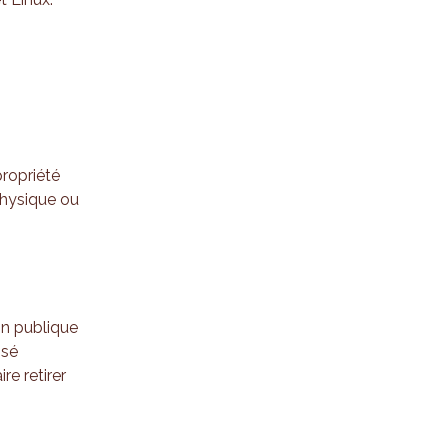
propriété
physique ou
on publique
isé
re retirer