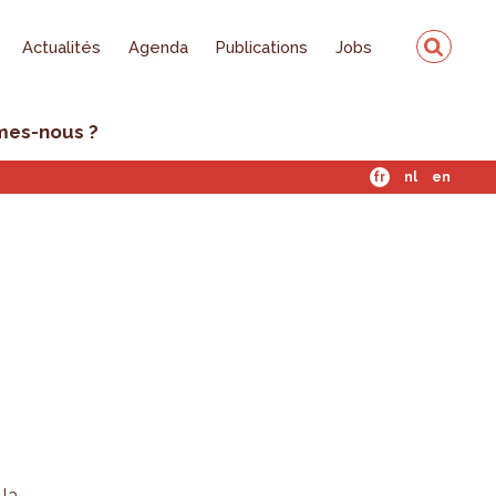
Actualités
Agenda
Publications
Jobs
mes-nous ?
fr
nl
en
 la