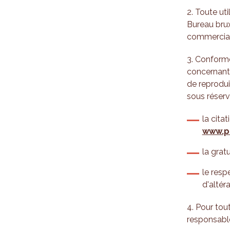
2. Toute ut
Bureau bruxe
commerciale
3. Conformé
concernant l
de reprodui
sous réserv
la cita
www.p
la gratu
le resp
d'altéra
4. Pour tout
responsabl