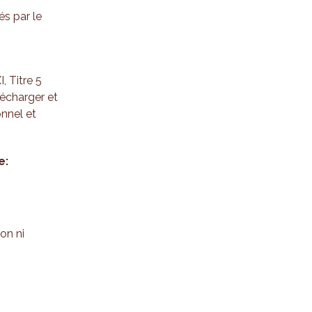
és par le
 Titre 5
lécharger et
onnel et
e:
on ni