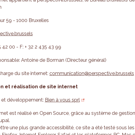
n
ur 59 - 1000 Bruxelles
ective.brussels
5 42 00 - F: + 32 2 435 43 99
ponsable: Antoine de Borman (Directeur général)
harge du site internet:
communication@perspective.brussels
 et réalisation de site internet
 et développement:
Bien à vous sprl
ernet est réalisé en Open Source, grâce au système de gestio
upal.
tre une plus grande accessibilité, ce site a été testé sous les
 Firefox, Internet Explorer, Safari et les plateformes PC, Mac e