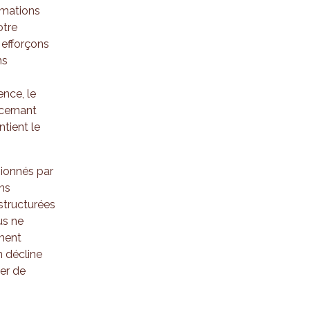
rmations
otre
 efforçons
ns
ence, le
ncernant
tient le
sionnés par
ns
structurées
us ne
ement
n décline
er de