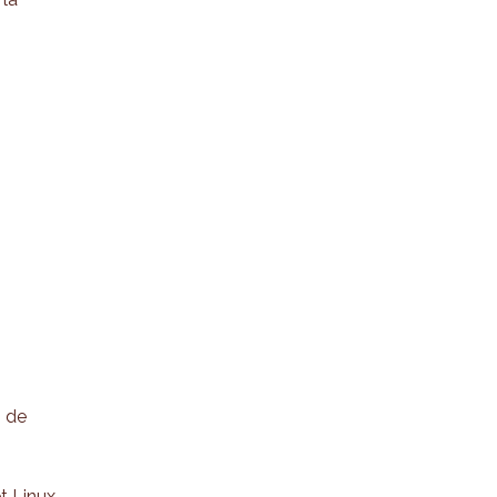
n de
t Linux.