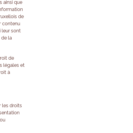
s ainsi que
information
ruxellois de
ur contenu
 leur sont
 de la
roit de
s légales et
oit à
 les droits
ésentation
 ou