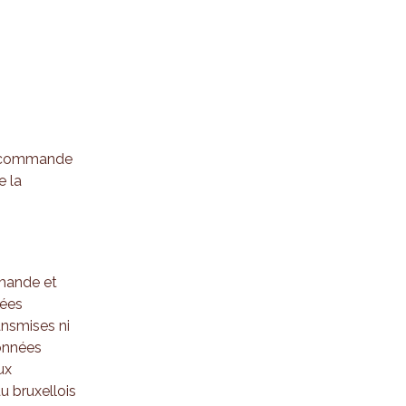
e commande
e la
emande et
sées
ansmises ni
données
ux
u bruxellois