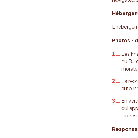
Hébergeme
L'hébergem
Photos - d
Les ima
du Bure
morale 
La repr
autoris
En vert
qui app
express
Responsabi