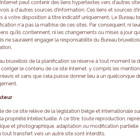
 Internet peut contenir des liens hypertextes vers d'autres site
vois à d'autres sources d'information. Ces liens et sources d'
s à votre disposition à titre indicatif uniquement. Le Bureau b
ification n'a pas la maîtrise de ces sites. Par conséquent, ni le
liens qu'ils contiennent, ni les changements ou mises à jour qui
s ne sauraient engager la responsabilité du Bureau bruxellois
ation.
eau bruxellois de la planification se réserve à tout moment le d
 corriger le contenu de ce site Internet, y compris les mention
préavis et sans que cela puisse donner lieu à un quelconque dr
ement.
uteur
e de ce site relève de la législation belge et internationale sur
la propriété intellectuelle. A ce titre, toute reproduction, repr
que et photographique, adaptation ou modification partielle
 tout transfert vers un autre site sont interdits.