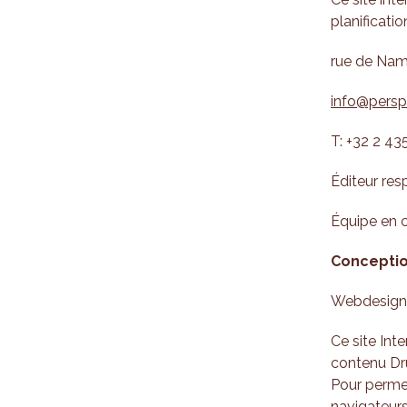
planificatio
rue de Nam
info@persp
T: +32 2 43
Éditeur res
Équipe en c
Conception
Webdesign
Ce site Int
contenu Dr
Pour permet
navigateurs