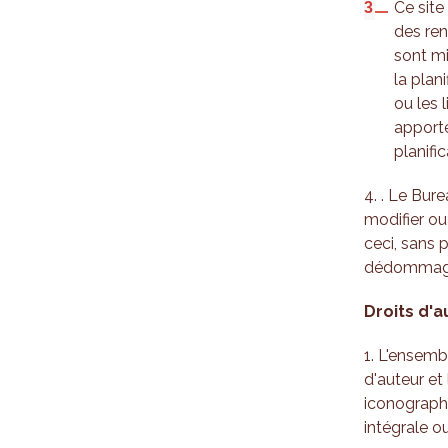
Ce site
des ren
sont mi
la plan
ou les 
apporté
planific
4. . Le Bur
modifier ou
ceci, sans 
dédommag
Droits d'a
1. L'ensembl
d'auteur et 
iconographi
intégrale ou