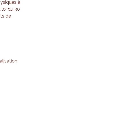
hysiques à
 loi du 30
nts de
lisation