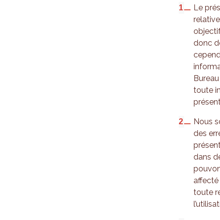
Le prés
relativ
objecti
donc de
cependa
informa
Bureau 
toute i
présent
Nous so
des err
présent
dans de
pouvons
affecté
toute r
l’utilis