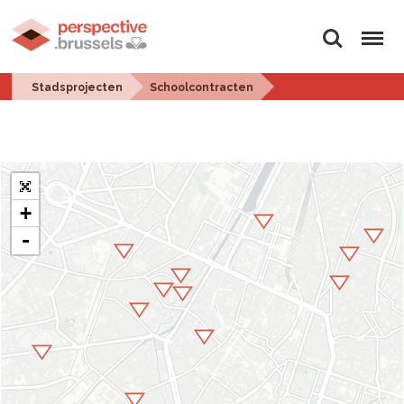
Zoeken
Menu
Stadsprojecten
Schoolcontracten
+
-