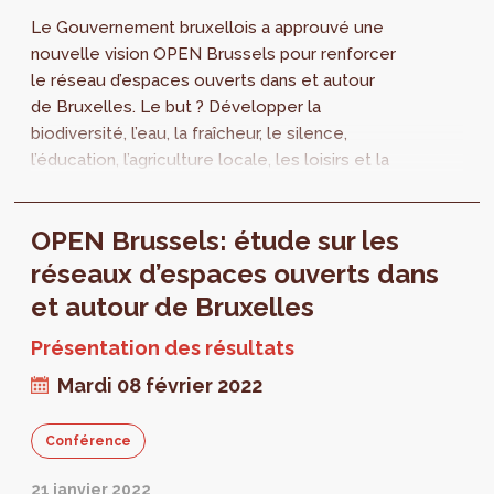
Le Gouvernement bruxellois a approuvé une
nouvelle vision OPEN Brussels pour renforcer
le réseau d’espaces ouverts dans et autour
de Bruxelles. Le but ? Développer la
biodiversité, l’eau, la fraîcheur, le silence,
l’éducation, l’agriculture locale, les loisirs et la
mobilité active dans ces espaces. Cette
vision est le fruit d’une collaboration avec
OPEN Brussels: étude sur les
Bruxelles Environnement et la Région
flamande. Une brochure de synthèse de cette
réseaux d’espaces ouverts dans
étude est maintenant disponible.
et autour de Bruxelles
Présentation des résultats
Mardi 08 février 2022
Conférence
21 janvier 2022