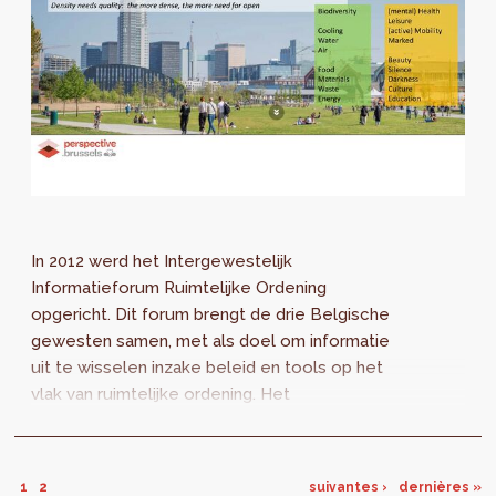
In 2012 werd het Intergewestelijk
Informatieforum Ruimtelijke Ordening
opgericht. Dit forum brengt de drie Belgische
gewesten samen, met als doel om informatie
uit te wisselen inzake beleid en tools op het
vlak van ruimtelijke ordening. Het
Intergewestelijk Informatieforum heeft op
projectniveau al...
1
2
suivantes ›
dernières »