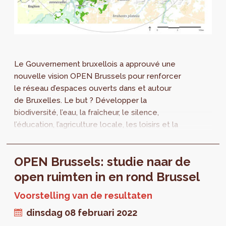
Le Gouvernement bruxellois a approuvé une
nouvelle vision OPEN Brussels pour renforcer
le réseau d’espaces ouverts dans et autour
de Bruxelles. Le but ? Développer la
biodiversité, l’eau, la fraîcheur, le silence,
l’éducation, l’agriculture locale, les loisirs et la
mobilité active dans ces espaces. Cette
vision est le fruit d’une collaboration avec
OPEN Brussels: studie naar de
Bruxelles Environnement et la Région
flamande. Une brochure de synthèse de cette
open ruimten in en rond Brussel
étude est maintenant disponible.
Voorstelling van de resultaten
dinsdag 08 februari 2022