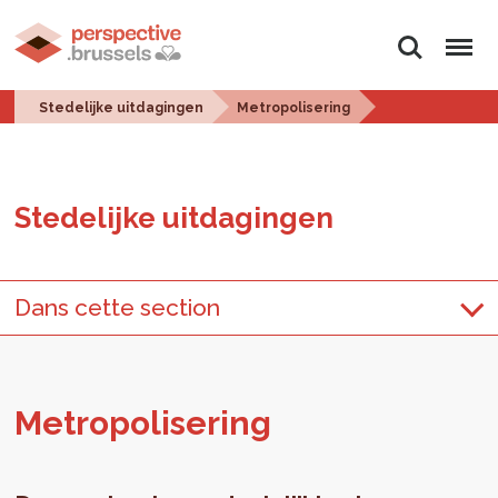
Zoeken
Menu
Stedelijke uitdagingen
Metropolisering
Ste­de­lij­ke uit­da­gin­gen
Dans cette section
Me­tro­po­li­se­ring