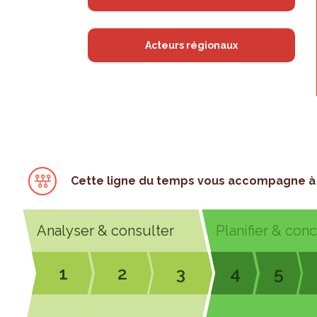
Acteurs régionaux
Cette ligne du temps vous accompagne à 
Analyser & consulter
Planifier & con
1
2
3
4
5