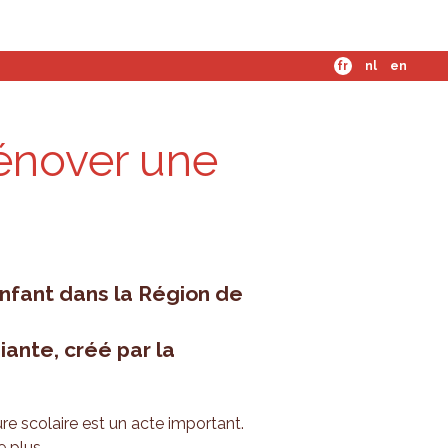
mes-nous ?
fr
nl
en
réno­ver une
nfant dans la Région de
iante, créé par la
ure scolaire est un acte important.
plus ...