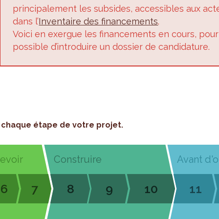
principalement les subsides, accessibles aux ac
dans l’
Inventaire des financements
.
Voici en exergue les financements en cours, pour 
possible d’introduire un dossier de candidature.
chaque étape de votre projet.
cevoir
Construire
Avant d'o
6
7
8
9
10
11