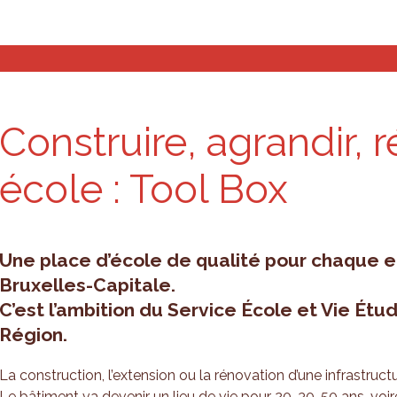
stiques et analyses
Outils de planification
Qui som
Construire, agran­dir, 
école : Tool Box
Une place d’école de qualité pour chaque e
Bruxelles-Capitale
.
C’est l’ambition du Service École et Vie Étud
Région.
La construction, l’extension ou la rénovation d’une infrastruct
Le bâtiment va devenir un lieu de vie pour 20, 30, 50 ans, voire 