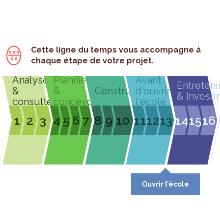
Cette ligne du temps vous accompagne à
chaque étape de votre projet.
Analyser
Planifier
Avant
Entreteni
&
&
Construire
d'ouvrir
& Investir
consulter
concevoir
l'école
1
2
3
4
5
6
7
8
9
10
11
12
13
14
15
16
Ouvrir l’école