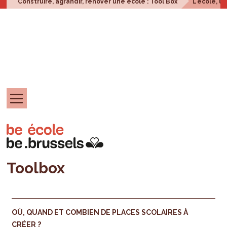
Construire, agrandir, rénover une école : Tool Box
L'école, u
Toolbox
OÙ, QUAND ET COMBIEN DE PLACES SCOLAIRES À
CRÉER ?