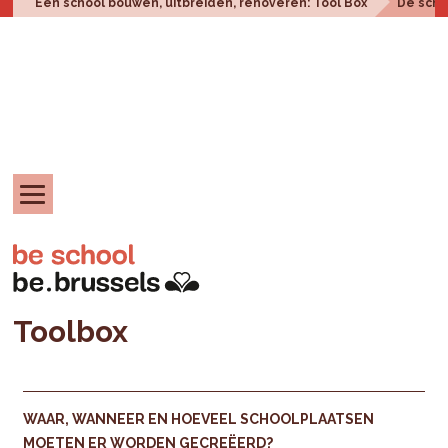
Een school bouwen, uitbreiden, renoveren: Tool Box
De scho
Toolbox
WAAR, WANNEER EN HOEVEEL SCHOOLPLAATSEN
MOETEN ER WORDEN GECREËERD?