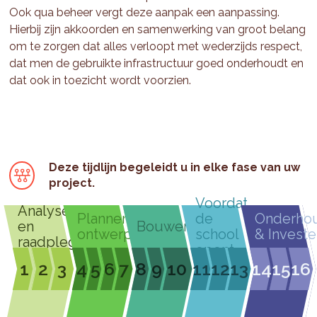
Ook qua beheer vergt deze aanpak een aanpassing.
Hierbij zijn akkoorden en samenwerking van groot belang
om te zorgen dat alles verloopt met wederzijds respect,
dat men de gebruikte infrastructuur goed onderhoudt en
dat ook in toezicht wordt voorzien.
Deze tijdlijn begeleidt u in elke fase van uw
project.
Voordat
Analyseren
Plannen &
de
Onderho
en
Bouwen
ontwerpen
school
& Investe
raadplegen
opent
1
2
3
4
5
6
7
8
9
10
11
12
13
14
15
16