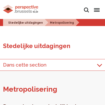
Zoeken
Menu
Stedelijke uitdagingen
Metropolisering
Ste­de­lij­ke uit­da­gin­gen
Dans cette section
Me­tro­po­li­se­ring