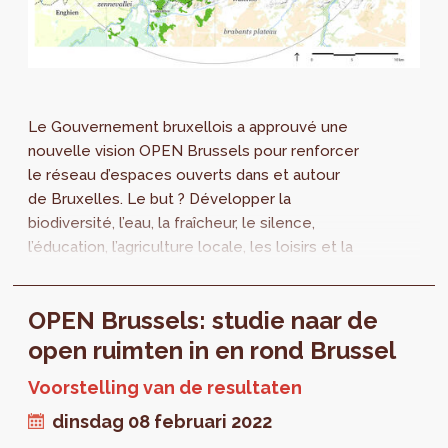
Le Gouvernement bruxellois a approuvé une
nouvelle vision OPEN Brussels pour renforcer
le réseau d’espaces ouverts dans et autour
de Bruxelles. Le but ? Développer la
biodiversité, l’eau, la fraîcheur, le silence,
l’éducation, l’agriculture locale, les loisirs et la
mobilité active dans ces espaces. Cette
vision est le fruit d’une collaboration avec
OPEN Brussels: studie naar de
Bruxelles Environnement et la Région
flamande. Une brochure de synthèse de cette
open ruimten in en rond Brussel
étude est maintenant disponible.
Voorstelling van de resultaten
dinsdag 08 februari 2022