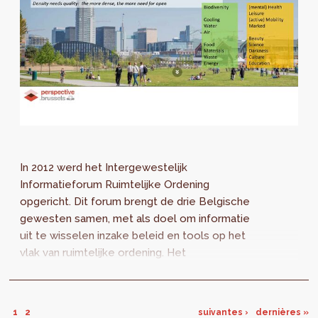
In 2012 werd het Intergewestelijk
Informatieforum Ruimtelijke Ordening
opgericht. Dit forum brengt de drie Belgische
gewesten samen, met als doel om informatie
uit te wisselen inzake beleid en tools op het
vlak van ruimtelijke ordening. Het
Intergewestelijk Informatieforum heeft op
projectniveau al...
1
2
suivantes ›
dernières »