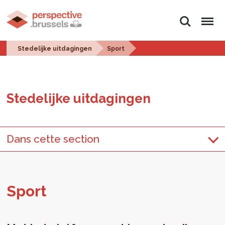
Zoeken
Menu
Stedelijke uitdagingen
Sport
Ste­de­lij­ke uit­da­gin­gen
Dans cette section
Sport