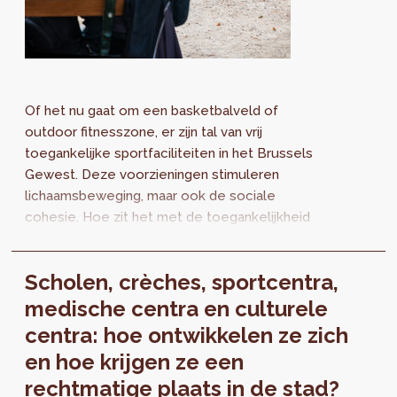
Of het nu gaat om een basketbalveld of
outdoor fitnesszone, er zijn tal van vrij
toegankelijke sportfaciliteiten in het Brussels
Gewest. Deze voorzieningen stimuleren
lichaamsbeweging, maar ook de sociale
cohesie. Hoe zit het met de toegankelijkheid
ervan? Welke obstakels zijn er en wat kan er
beter? Als u nog niet deelnam aan de
Scholen, crèches, sportcentra,
bevraging, afspraak op www.sport.brussels !
medische centra en culturele
centra: hoe ontwikkelen ze zich
en hoe krijgen ze een
rechtmatige plaats in de stad?