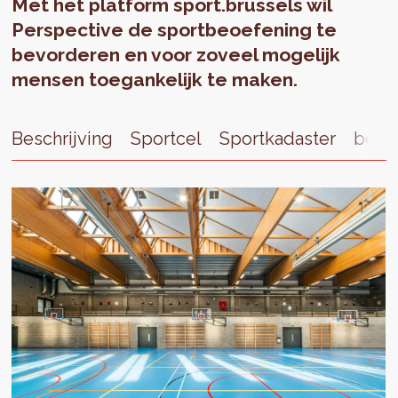
Met het platform sport.brussels wil
Perspective de sportbeoefening te
bevorderen en voor zoveel mogelijk
mensen toegankelijk te maken.
Beschrijving
Sportcel
Sportkadaster
be r