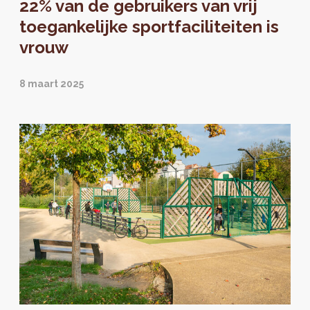
22% van de gebruikers van vrij
manier waarop ze is ingericht.
toegankelijke sportfaciliteiten is
vrouw
8 maart 2025