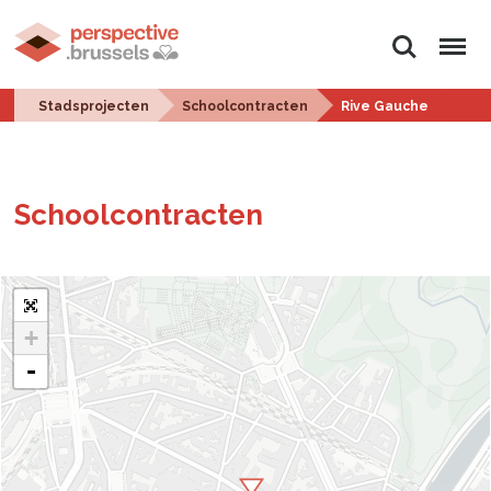
Zoeken
Menu
Stadsprojecten
Schoolcontracten
Rive Gauche
School­con­trac­ten
+
-