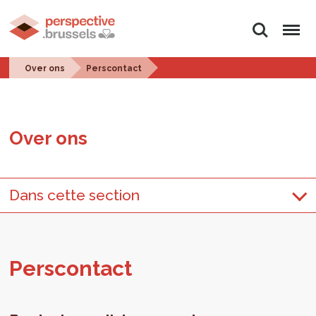
Zoeken
Menu
Over ons
Perscontact
Over ons
Dans cette section
Pers­con­tact