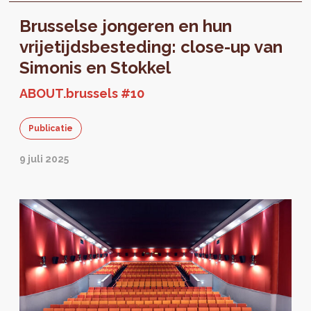
voorzieningen die binnen 10 tot 15 minuten te
Brusselse jongeren en hun
voet bereikbaar zijn in Brussel.
vrijetijdsbesteding: close-up van
Simonis en Stokkel
ABOUT.brussels #10
Publicatie
9 juli 2025