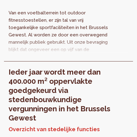
Van een voetbalterrein tot outdoor
fitnesstoestellen, er zijn tal van vrij
toegankelijke sportfaciliteiten in het Brussels
Gewest. Al worden ze door een overwegend
mannelijk publiek gebruikt. Uit onze bevraging
blijkt dat ongeveer een op vijf van de
gebruikers vrouw is. Het beeld verschilt
naargelang de voorziening in kwestie en de
Ieder jaar wordt meer dan
manier waarop ze is ingericht.
400.000 m² oppervlakte
goedgekeurd via
stedenbouwkundige
vergunningen in het Brussels
Gewest
Overzicht van stedelijke functies