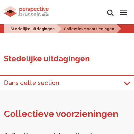
Zoeken
Menu
Stedelijke uitdagingen
Collectieve voorzieningen
Ste­de­lij­ke uit­da­gin­gen
Dans cette section
Col­lec­tie­ve voor­zie­nin­gen