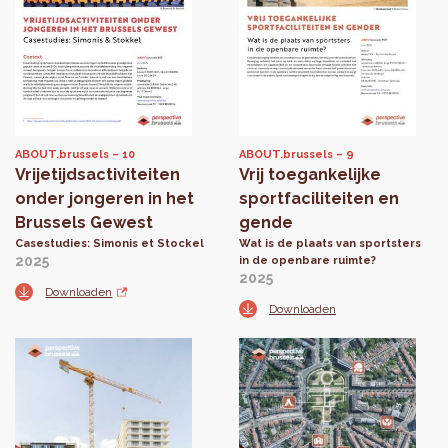
ABOUT.brussels
10
ABOUT.brussels
9
Vrijetijdsactiviteiten
Vrij toegankelijke
onder jongeren in het
sportfaciliteiten en
Brussels Gewest
gende
Casestudies: Simonis et Stockel
Wat is de plaats van sportsters
2025
in de openbare ruimte?
2025
Downloaden
Downloaden