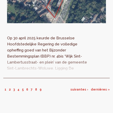
Op 30 april 2025 keurde de Brusselse
Hoofdstedelijke Regering de volledige
opheffing goed van het Bijzonder
Bestemmingsplan (BBP) nr. 4bis ‘Wijk Sint-
Lambertusstraat- en plein’ van de gemeente
Sint-Lambrechts-Woluwe. Ligging De
perimeter van het BBP nr. 4bis ‘Wijk Sint-
Lambertusstraat- en plein’...
1
2
3
4
5
6
7
8
9
suivantes ›
dernières »