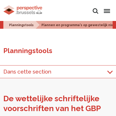
Zoeken
Menu
Planningstools
Plannen en programma's op gewestelijk nive
Plan­ningstools
Dans cette section
De wet­te­lij­ke schrif­te­lij­ke
voor­schrif­ten van het GBP