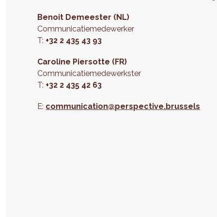
Benoit Demeester (NL)
Communicatiemedewerker
T:
+32 2 435 43 93
Caroline Piersotte (FR)
Communicatiemedewerkster
T:
+32 2 435 42 63
E:
communication@perspective.brussels