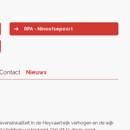
RPA - Ninoofsepoort
Contact
Nieuws
levenskwaliteit in de Heyvaertwijk verhogen en de wijk
ze hebben vastgelegd. Om dit te doen, werd