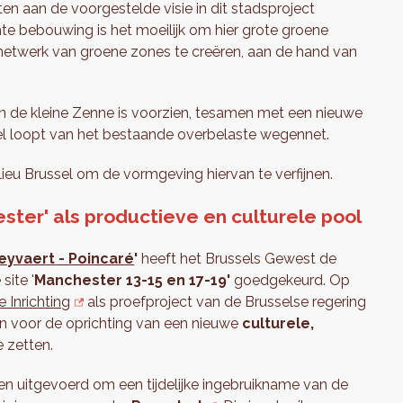
n aan de voorgestelde visie in dit stadsproject
hte bebouwing is het moeilijk om hier grote groene
 netwerk van groene zones te creëren, aan de hand van
n de kleine Zenne is voorzien, tesamen met een nieuwe
lel loopt van het bestaande overbelaste wegennet.
ieu Brussel om de vormgeving hiervan te verfijnen.
ter' als productieve en culturele pool
eyvaert - Poincaré
'
heeft het Brussels Gewest de
site '
Manchester 13-15 en 17-19'
goedgekeurd. Op
 Inrichting
als proefproject van de Brusselse regering
n voor de oprichting van een nieuwe
culturele,
e zetten.
gen uitgevoerd om een tijdelijke ingebruikname van de