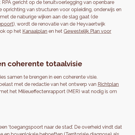
het RPA gericht op de tenuitvoerlegging van openbare
e oprichting van structuren voor opleiding, onderwijs en
 met de naburige wijken aan de slag gaat (de
epoort
), wordt de renovatie van de Heyvaertwijk
ook op het
Kanaalplan
en het
Gewestelijk Plan voor
en coherente totaalvisie
es samen te brengen in een coherente visie.
 belast met de redactie van het ontwerp van
Richtplan
t met het Milieueffectenrapport (MER) wat nodig is om
en ‘toegangspoort naar de stad’. De overheid vindt dat
en bovenlokale behoeften (Territoriale diagnose) als