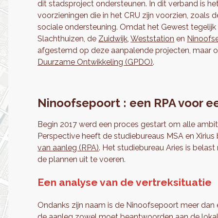
dit stadsproject ondersteunen. In dit verband is 
voorzieningen die in het CRU zijn voorzien, zoals d
sociale ondersteuning. Omdat het Gewest tegelijk
Slachthuizen, de
Zuidwijk
,
Weststation
en
Ninoofs
afgestemd op deze aanpalende projecten, maar 
Duurzame Ontwikkeling (GPDO)
.
Ninoofsepoort : een RPA voor e
Begin 2017 werd een proces gestart om alle ambiti
Perspective heeft de studiebureaus MSA en Xirius
van aanleg (RPA)
. Het studiebureau Aries is belas
de plannen uit te voeren.
Een analyse van de vertreksituatie
Ondanks zijn naam is de Ninoofsepoort meer dan e
de aanleg zowel moet beantwoorden aan de lokale 