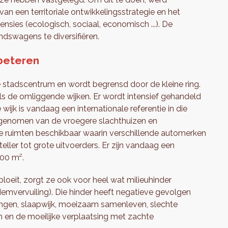
an een territoriale ontwikkelingsstrategie en het
nsies (ecologisch, sociaal, economisch ...). De
dswagens te diversifiëren.
beteren
e stadscentrum en wordt begrensd door de kleine ring.
als de omliggende wijken. Er wordt intensief gehandeld
 wijk is vandaag een internationale referentie in die
s ingenomen van de vroegere slachthuizen en
le ruimten beschikbaar waarin verschillende automerken
eller tot grote uitvoerders. Er zijn vandaag een
000 m².
 bloeit, zorgt ze ook voor heel wat milieuhinder
demvervuiling). Die hinder heeft negatieve gevolgen
ngen, slaapwijk, moeizaam samenleven, slechte
n en de moeilijke verplaatsing met zachte