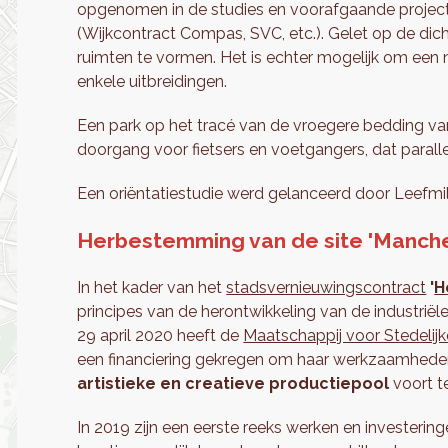
opgenomen in de studies en voorafgaande projecte
(Wijkcontract Compas, SVC, etc.). Gelet op de dic
ruimten te vormen. Het is echter mogelijk om een
enkele uitbreidingen.
Een park op het tracé van de vroegere bedding va
doorgang voor fietsers en voetgangers, dat paral
Een oriëntatiestudie werd gelanceerd door Leefmil
Herbestemming van de site 'Manches
In het kader van het
stadsvernieuwingscontract
'
H
principes van de herontwikkeling van de industriële 
29 april 2020 heeft de
Maatschappij voor Stedelijke
een financiering gekregen om haar werkzaamhede
artistieke en creatieve productiepool
voort t
In 2019 zijn een eerste reeks werken en investerin