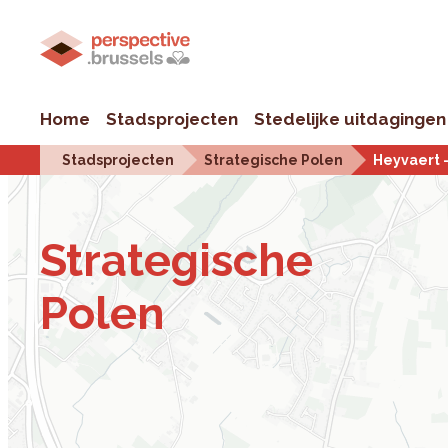
Home
Stadsprojecten
Stedelijke uitdagingen
Stadsprojecten
Strategische Polen
Heyvaert 
Stra­te­gi­sche
Polen