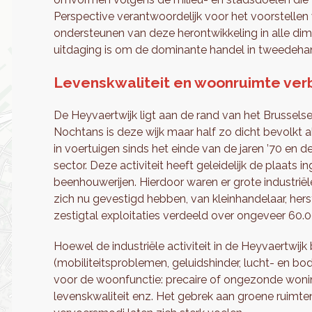
Perspective verantwoordelijk voor het voorstellen v
ondersteunen van deze herontwikkeling in alle dime
uitdaging is om de dominante handel in tweedehan
Levenskwaliteit en woonruimte ver
De Heyvaertwijk ligt aan de rand van het Brussels
Nochtans is deze wijk maar half zo dicht bevolkt 
in voertuigen sinds het einde van de jaren ’70 en de
sector. Deze activiteit heeft geleidelijk de plaat
beenhouwerijen. Hierdoor waren er grote industrië
zich nu gevestigd hebben, van kleinhandelaar, herst
zestigtal exploitaties verdeeld over ongeveer 60.
Hoewel de industriële activiteit in de Heyvaertwijk
(mobiliteitsproblemen, geluidshinder, lucht- en bo
voor de woonfunctie: precaire of ongezonde woni
levenskwaliteit enz. Het gebrek aan groene ruimte