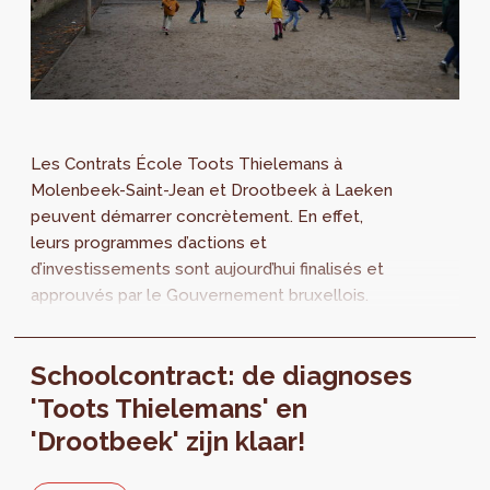
Les Contrats École Toots Thielemans à
Molenbeek-Saint-Jean et Drootbeek à Laeken
peuvent démarrer concrètement. En effet,
leurs programmes d’actions et
d’investissements sont aujourd’hui finalisés et
approuvés par le Gouvernement bruxellois.
Pour rappel, les Contrats École visent à
améliorer les abords d’école et développer
Schoolcontract: de diagnoses
des infrastructures ouvertes pour le quartier.
'Toots Thielemans' en
'Drootbeek' zijn klaar!