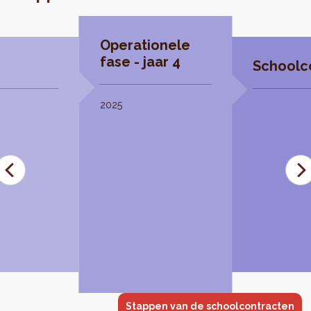
Operationele
fase - jaar 4
Schoolco
2025
Stappen van de schoolcontracten