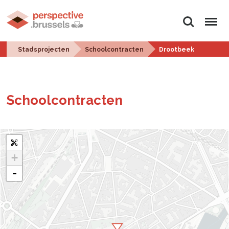
Zoeken
Menu
Stadsprojecten
Schoolcontracten
Drootbeek
School­con­trac­ten
+
-