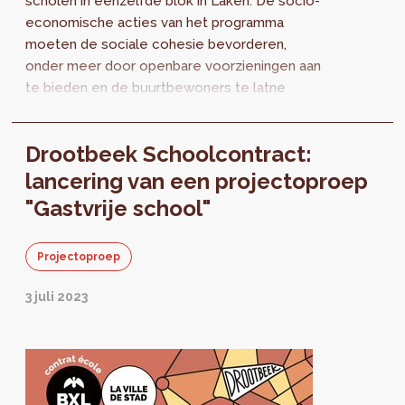
scholen in eenzelfde blok in Laken. De socio-
economische acties van het programma
moeten de sociale cohesie bevorderen,
onder meer door openbare voorzieningen aan
te bieden en de buurtbewoners te latne
deelnemen aan activiteiten. In dat kader wordt
een...
Drootbeek Schoolcontract:
lancering van een projectoproep
"Gastvrije school"
Projectoproep
3 juli 2023