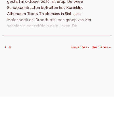
gestart in oktober 2020, zit erop. De twee
Schoolcontracten betreffen het Koninklijk
Atheneum Toots Thielemans in Sint-Jans-
Molenbeek en 'Drootbeek', een groep van vier
scholen in eenzelfde blok in Laken. De
diagnoses zijn nu beschikbaar en geven de
bevindingen en prioriteiten aan waarmee we
naar de volgende fase kunnen: het opstellen
1
2
suivantes ›
dernières »
van actie- en investeringsprogramma's.