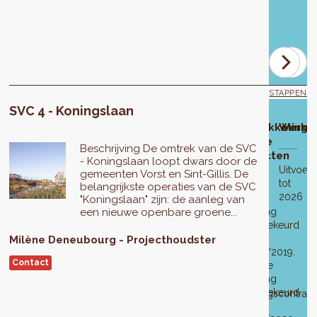
op
2
mei
2024.
STAPPEN
SVC 4 - Koningslaan
ze van
Ontwikkelingsfase
Goedkeuring
Openbaar
Aanpassing
Definitieve
Ontwikkeling
Werkz
van het SVC-
onderzoek
van het
goedkeuring
van de
Beschrijving De omtrek van de SVC
diegebied
ontwerp
SVC-
van het
projecten
- Koningslaan loopt dwars door de
ontwerp
SVC-
Het
Uitvoeri
gemeenten Vorst en Sint-Gillis. De
ontwerpbureau
ontwerp
tot
Van
belangrijkste operaties van de SVC
Karbon
2026
23
6
Eerste
"Koningslaan" zijn: de aanleg van
is
augustus
juli
een nieuwe openbare groene...
wijziging
Eerste
verantwoordelijk
tot
2017
goedgekeurd
wijziging
Het
voor
21
op
Milène
Deneubourg
Projecthoudster
aangenomen
definitieve
het
september
28/02/2019.
op
programma
Contact
opstellen
2017
Tweede
28/02/2019.
voor
van
wijziging
Tweede
het
het
goedgekeurd
wijziging
stadsvernieuwingscontract
programma.
op
aangenomen
"Koninglaan"