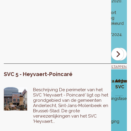
03/12/2020.
op
en
03/12/2020.
het
Derde
milieueffectrapport
wijziging
werden
goedgekeurd
goedgekeurd
op
op
04/04/2024.
7
december
2017.
STAPPEN
SVC 5 - Heyvaert-Poincaré
wikkelingsfase
Goedkeuring
Openbaar
Aanpassing
Definitieve
Ontwikkeling
Werkzaamhed
Afgero
van het SVC-
onderzoek
van het
goedkeuring
van de
SVC
Beschrijving De perimeter van het
ed
ontwerp
SVC-
van het
projecten
SVC 'Heyvaert - Poincaré' ligt op het
ontwerp
SVC-
Uitvoeringsfase
grondgebied van de gemeenten
werpbureau
ontwerp
tot
Van
Anderlecht, Sint-Jans-Molenbeek en
C
2026.
21
6
De
Brussel-Stad. De grote
rnational
augustus
juli
verwezenlijkingen van het SVC
eerste
Het
tot
'Heyvaert...
2017
programmawijziging
project
14/12/2017
20
werd
werd
-