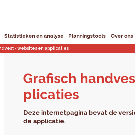
Statistieken en analyse
Planningstools
Over ons
ndvest - websites en applicaties
Gra­fisch hand­ves
pli­ca­ties
Deze internetpagina bevat de versi
de applicatie.