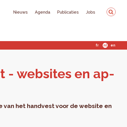
Nieuws
Agenda
Publicaties
Jobs
fr
nl
en
t - web­si­tes en ap­
e van het handvest voor de website en