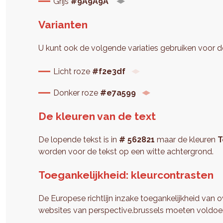
Grijs
#9A9A9A
Varianten
U kunt ook de volgende variaties gebruiken voor 
Licht roze
#f2e3df
Donker roze
#e7a599
De kleuren van de text
De lopende tekst is in
# 562821
maar de kleuren
T
worden voor de tekst op een witte achtergrond.
Toegankelijkheid: kleurcontrasten
De Europese richtlijn inzake toegankelijkheid van 
websites van perspective.brussels moeten voldo