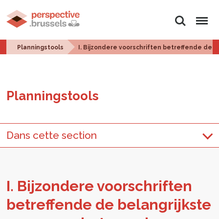
Zoeken
Menu
Planningstools
I. Bijzondere voorschriften betreffende de 
Plan­ningstools
Dans cette section
I. Bij­zon­de­re voor­schrif­ten
be­tref­fen­de de be­lang­rijk­ste