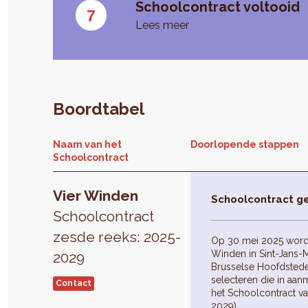
Schoolcontract voltooid
Lees meer
Boordtabel
Naam van het
Doorlopende stappen
Schoolcontract
Vier Winden
Schoolcontract g
Schoolcontract
zesde reeks: 2025-
Op 30 mei 2025 word
Winden in Sint-Jans
2029
Brusselse Hoofdstede
selecteren die in aa
Contact
het Schoolcontract v
2029).