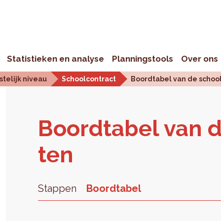
Statistieken en analyse
Planningstools
Over ons
telijk niveau
Schoolcontract
Boordtabel van de schoo
Boord­ta­bel van d
ten
Stappen
Boordtabel