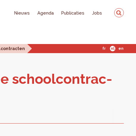
Nieuws
Agenda
Publicaties
Jobs
lcontracten
fr
nl
en
e school­con­trac­