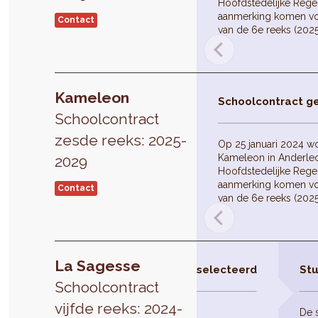
Hoofdstedelijke Reger
aanmerking komen vo
Contact
van de 6e reeks (202
Kameleon
Schoolcontract g
Schoolcontract
zesde reeks: 2025-
Op 25 januari 2024 w
Kameleon in Anderlec
2029
Hoofdstedelijke Reger
aanmerking komen vo
Contact
van de 6e reeks (202
La Sagesse
Schoolcontract geselecteerd
Stu
Schoolcontract
vijfde reeks: 2024-
De 