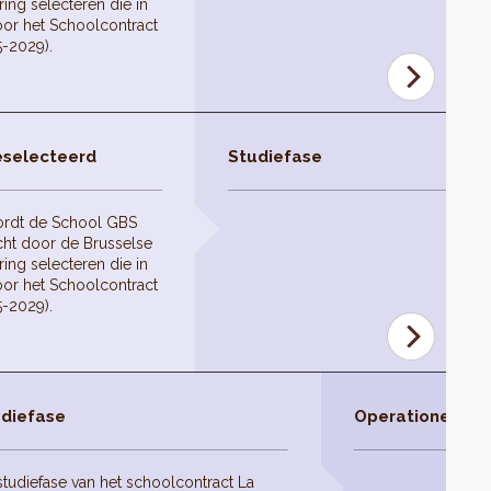
ing selecteren die in
or het Schoolcontract
5-2029).
eselecteerd
Studiefase
ordt de School GBS
ht door de Brusselse
ing selecteren die in
or het Schoolcontract
5-2029).
diefase
Operationele fas
studiefase van het schoolcontract La