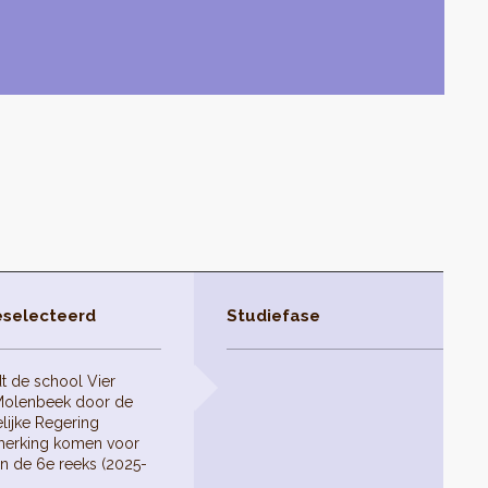
eselecteerd
Studiefase
t de school Vier
-Molenbeek door de
lijke Regering
nmerking komen voor
an de 6e reeks (2025-