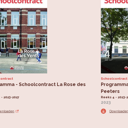
ontract
Schoolcontract
amma - Schoolcontract La Rose des
Programma
s
Peeters
 - 2023-2027
Reeks 4 - 2023-
2023
wnloaden
Downloade