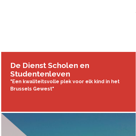
De Dienst Scholen en
Studentenleven
"Een kwaliteitsvolle plek voor elk kind in het
Brussels Gewest"