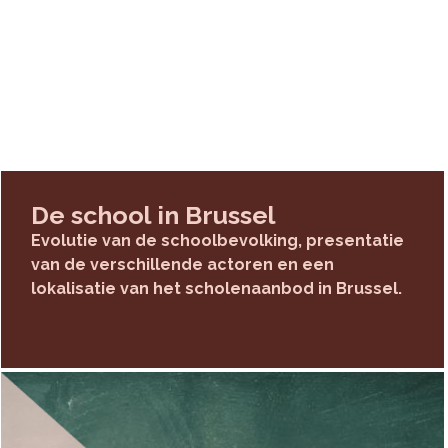
atsen
ngplaatsen kan de behoefte aan
Waar? Wanneer?
scholen
 we de behoefte aan nieuwe
De school in Brussel
het aantal schoolplaatsen
Evolutie van de schoolbevolking, presentatie
van de verschillende actoren en een
lokalisatie van het scholenaanbod in Brussel.
laatsen in scholen op zijn
wkundige regels
en
begeleiding
n geïnvesteerd om
de kwaliteit van
beteren. Zo niet zullen scholen