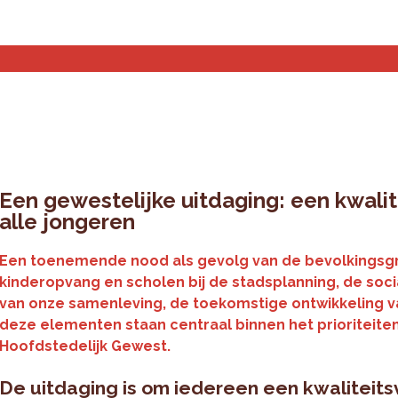
Statistieken en analyse
Planningstools
Over ons
Een gewestelijke uitdaging: een kwalit
alle jongeren
Een toenemende nood als gevolg van de bevolkingsgro
kinderopvang en scholen bij de stadsplanning, de so
van onze samenleving, de toekomstige ontwikkeling va
deze elementen staan centraal binnen het prioriteite
Hoofdstedelijk Gewest.
De uitdaging is om iedereen een kwaliteitsv