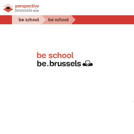
Home
Stadsprojecten
Stedelijke uitdagingen
be school
be school