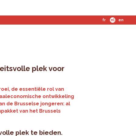
fr
nl
en
eitsvolle plek voor
ei, de essentiële rol van
ciaaleconomische ontwikkeling
n de Brusselse jongeren: al
npakket van het Brussels
olle plek te bieden.