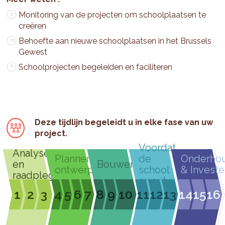
Monitoring van de projecten om schoolplaatsen te
creëren
Behoefte aan nieuwe schoolplaatsen in het Brussels
Gewest
Schoolprojecten begeleiden en faciliteren
Deze tijdlijn begeleidt u in elke fase van uw
project.
Voordat
Analyseren
Plannen &
de
Onderho
en
Bouwen
ontwerpen
school
& Investe
raadplegen
opent
1
2
3
4
5
6
7
8
9
10
11
12
13
14
15
16