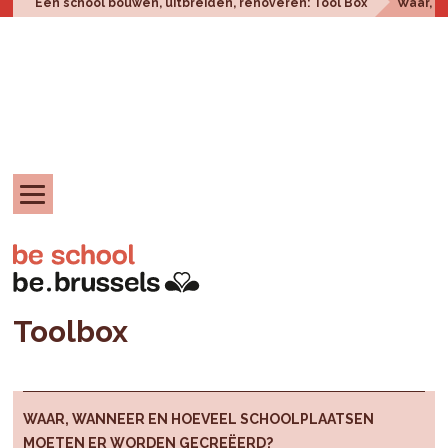
Een school bouwen, uitbreiden, renoveren: Tool Box
Waar, w
Toolbox
WAAR, WANNEER EN HOEVEEL SCHOOLPLAATSEN
MOETEN ER WORDEN GECREËERD?