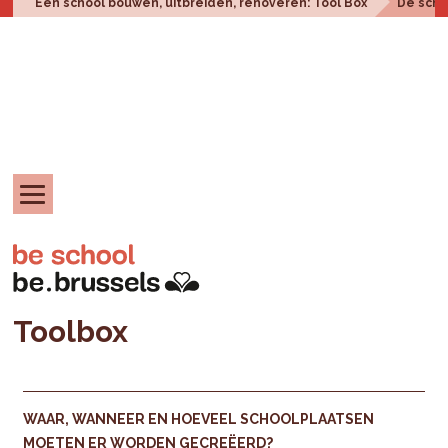
Een school bouwen, uitbreiden, renoveren: Tool Box
De scho
Toolbox
WAAR, WANNEER EN HOEVEEL SCHOOLPLAATSEN
MOETEN ER WORDEN GECREËERD?