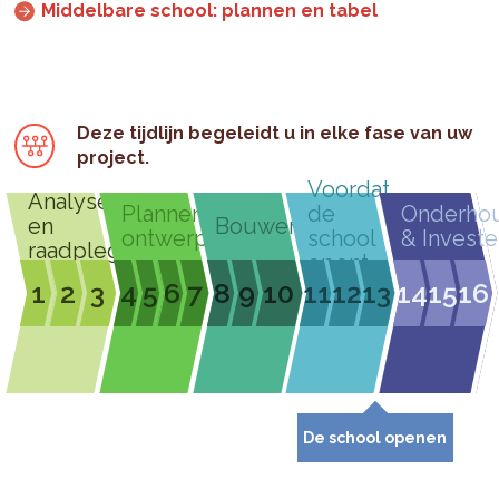
Middelbare school: plannen en tabel
Deze tijdlijn begeleidt u in elke fase van uw
project.
Voordat
Analyseren
Plannen &
de
Onderho
en
Bouwen
ontwerpen
school
& Investe
raadplegen
opent
1
2
3
4
5
6
7
8
9
10
11
12
13
14
15
16
De school openen