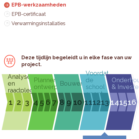
EPB-werkzaamheden
EPB-certificaat
Verwarmingsinstallaties
Deze tijdlijn begeleidt u in elke fase van uw
project.
Voordat
Analyseren
Plannen &
de
Onderho
en
Bouwen
ontwerpen
school
& Investe
raadplegen
opent
1
2
3
4
5
6
7
8
9
10
11
12
13
14
15
16