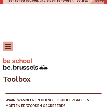
Een school bouwen, uitbreiden, renoveren: Tool Box
Geweste
Toolbox
WAAR, WANNEER EN HOEVEEL SCHOOLPLAATSEN
MOETEN ER WORDEN GECREËERD?