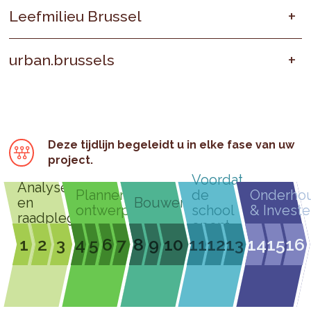
Leefmilieu Brussel
urban.brussels
Deze tijdlijn begeleidt u in elke fase van uw
project.
Voordat
Analyseren
Plannen &
de
Onderho
en
Bouwen
ontwerpen
school
& Investe
raadplegen
opent
1
2
3
4
5
6
7
8
9
10
11
12
13
14
15
16