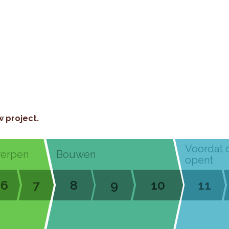
w project.
Voordat 
werpen
Bouwen
opent
6
7
8
9
10
11