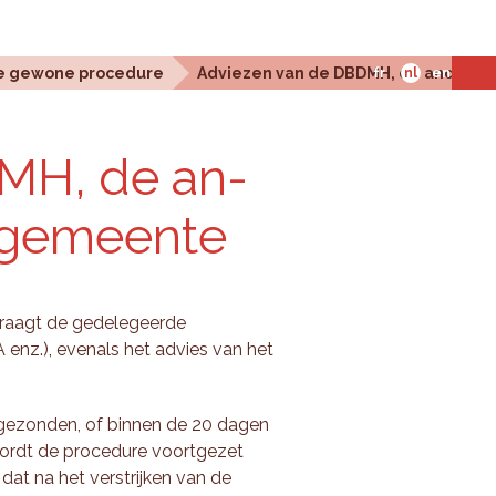
e gewone procedure
Adviezen van de DBDMH, de andere i
fr
nl
en
DMH, de an­
 ge­meen­te
vraagt de gedelegeerde
enz.), evenals het advies van het
gezonden, of binnen de 20 dagen
 wordt de procedure voortgezet
at na het verstrijken van de