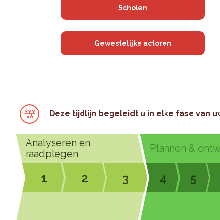
Scholen
Gewestelijke actoren
Deze tijdlijn begeleidt u in elke fase van u
Analyseren en
Plannen & ont
raadplegen
1
2
3
4
5