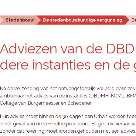
Statistieken en analyse
Planningstools
Over ons
Stedenbouw
De stedenbouwkundige vergunning
D
Ad­vie­zen van de DB
de­re in­stan­ties en de
Na de verzending van het ontvangstbewijs volledig dossier 
ambtenaar het advies van de instanties (DBDMH, KCML, BMA 
College van Burgemeester en Schepenen.
Hun advies moet binnen de 30 dagen aan Urban worden toe
in het geval van de versnelde procedure. Bij gebrek hieraan
zonder dat rekening moet worden gehouden met een advies d