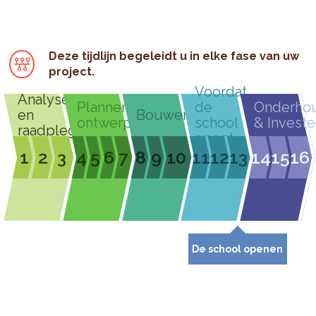
Deze tijdlijn begeleidt u in elke fase van uw
project.
Voordat
Analyseren
Plannen &
de
Onderho
en
Bouwen
ontwerpen
school
& Investe
raadplegen
opent
1
2
3
4
5
6
7
8
9
10
11
12
13
14
15
16
De school openen