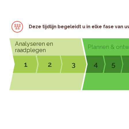
Deze tijdlijn begeleidt u in elke fase van u
Analyseren en
Plannen & ont
raadplegen
1
2
3
4
5