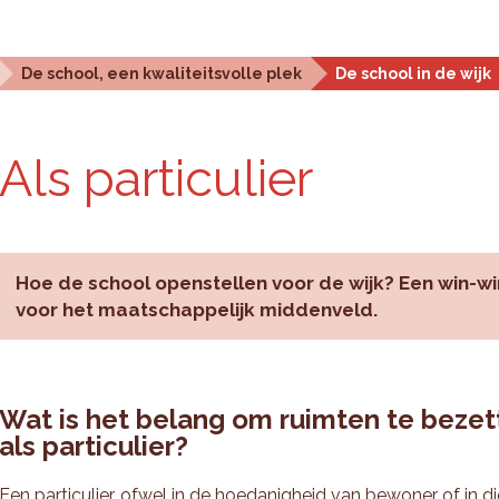
Statistieken en analyse
Planningstools
Over ons
De school, een kwaliteitsvolle plek
De school in de wijk
Als par­ti­cu­lier
Hoe de school openstellen voor de wijk? Een win-wi
voor het maatschappelijk middenveld.
Wat is het belang om ruimten te bezet
als particulier?
Een particulier, ofwel in de hoedanigheid van bewoner of in 