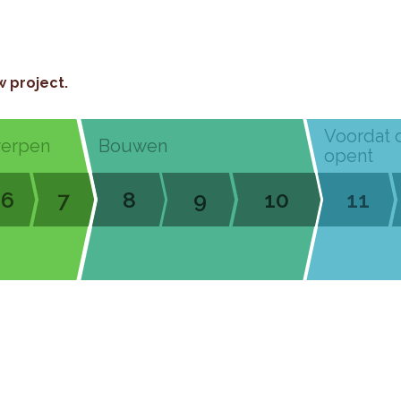
w project.
Voordat 
werpen
Bouwen
opent
6
7
8
9
10
11