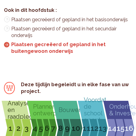
Plaatsen gecreëerd of gepland in het basisonderwijs
Plaatsen gecreëerd of gepland in het secundair
onderwijs
Plaatsen gecreëerd of gepland in het
buitengewoon onderwijs
Deze tijdlijn begeleidt u in elke fase van uw
project.
Voordat
Analyseren
Plannen &
de
Onderho
en
Bouwen
ontwerpen
school
& Investe
raadplegen
opent
1
2
3
4
5
6
7
8
9
10
11
12
13
14
15
16