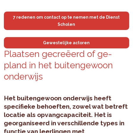
7 redenen om contact op te nemen met de Dienst
Scholen
Gewestelijke actoren
Plaat­sen gecreëerd of ge­
pland in het bui­ten­ge­woon
on­der­wijs
Het buitengewoon onderwijs heeft
specifieke behoeften, zowel wat betreft
locatie als opvangcapaciteit. Het is
georganiseerd in verschillende types in
functie van leerlingen met