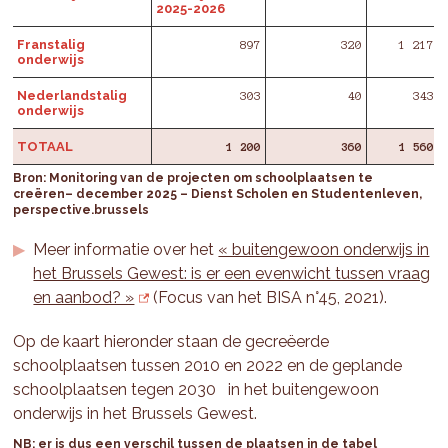
2025-2026
Franstalig
897
320
1 217
onderwijs
Nederlandstalig
303
40
343
onderwijs
TOTAAL
1 200
360
1 560
Bron: Monitoring van de projecten om schoolplaatsen te
creëren– december 2025 – Dienst Scholen en Studentenleven,
perspective.brussels
Meer informatie over het
« buitengewoon onderwijs in
het Brussels Gewest: is er een evenwicht tussen vraag
en aanbod? »
(Focus van het BISA n°45, 2021).
Op de kaart hieronder staan de gecreëerde
schoolplaatsen tussen 2010 en 2022 en de geplande
schoolplaatsen tegen 2030 in het buitengewoon
onderwijs in het Brussels Gewest.
NB: er is dus een verschil tussen de plaatsen in de tabel