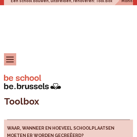
Een school bouwen, uitbreiden, renoveren: Tool Box
Monitor
Toolbox
WAAR, WANNEER EN HOEVEEL SCHOOLPLAATSEN
MOETEN ER WORDEN GECREËERD?