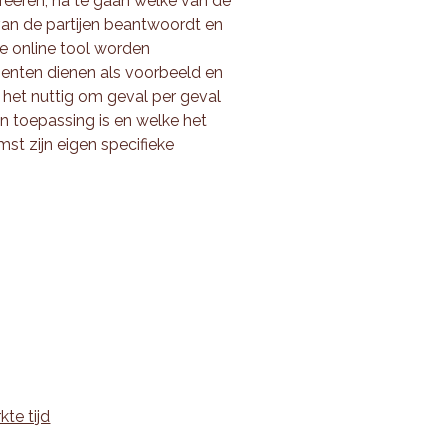
 creëren, na te gaan welke van de
an de partijen beantwoordt en
e online tool worden
nten dienen als voorbeeld en
s het nuttig om geval per geval
an toepassing is en welke het
st zijn eigen specifieke
te tijd