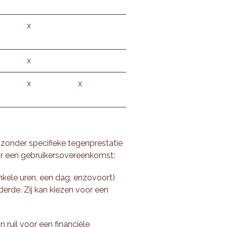
x
x
x
x
 zonder specifieke tegenprestatie
oor een gebruikersovereenkomst;
nkele uren, een dag, enzovoort)
derde. Zij kan kiezen voor een
 ruil voor een financiële