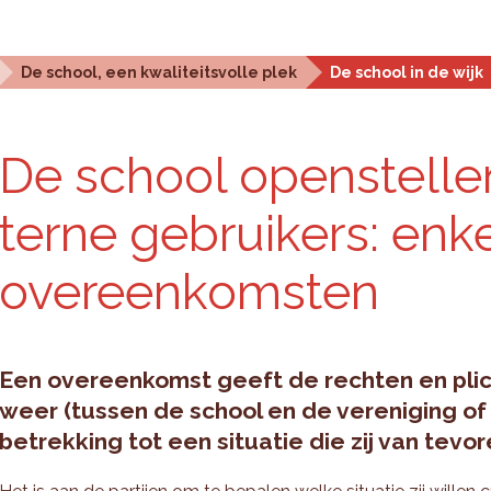
Statistieken en analyse
Planningstools
Over ons
De school, een kwaliteitsvolle plek
De school in de wijk
De school open­stel­le
ter­ne ge­brui­kers: en­
over­een­kom­sten
Een overeenkomst geeft de rechten en plic
weer (tussen de school en de vereniging of 
betrekking tot een situatie die zij van tevo