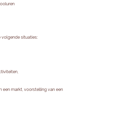
hooluren
 volgende situaties:
iviteiten,
an een markt, voorstelling van een