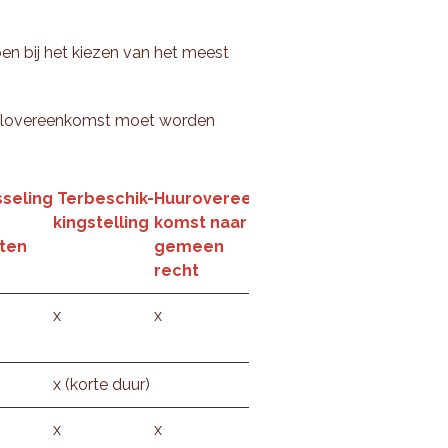
n bij het kiezen van het meest
odelovereenkomst moet worden
sseling
Terbeschik-
Huurovereen-
kingstelling
komst naar
sten
gemeen
recht
x
x
x (korte duur)
x
x