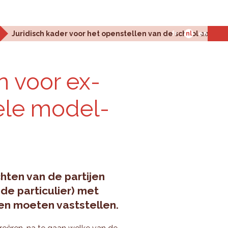
Juridisch kader voor het openstellen van de school aan de 
fr
nl
en
n voor ex­
ke­le mo­del­
hten van de partijen
de particulier) met
ren moeten vaststellen.