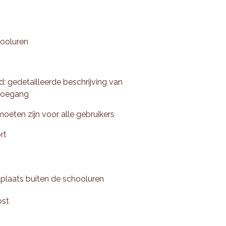
hooluren
: gedetailleerde beschrijving van
 toegang
oeten zijn voor alle gebruikers
rt
elplaats buiten de schooluren
ost